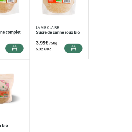
LA VIE CLAIRE
nne complet
Sucre de canne roux bio
3.99
€
750g
5.32 €/Kg
a bio