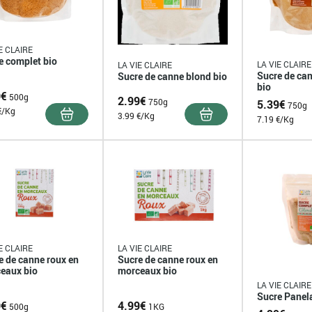
E CLAIRE
e complet bio
LA VIE CLAIRE
LA VIE CLAIRE
Sucre de ca
Sucre de canne blond bio
bio
9
€
500g
2.99
€
750g
5.39
€
750g
€/Kg
3.99 €/Kg
7.19 €/Kg
E CLAIRE
LA VIE CLAIRE
e de canne roux en
Sucre de canne roux en
eaux bio
morceaux bio
LA VIE CLAIRE
Sucre Panel
9
€
4.99
€
500g
1KG