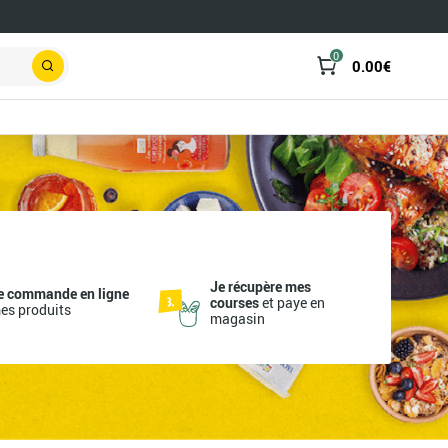
0
0.00
€
Rechercher
Je récupère mes
e commande en ligne
courses
et paye en
es produits
magasin