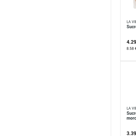
LA VI
Sucr
4.2
8.58 
LA VI
Sucr
morc
3.3